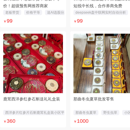
价！超级预售网推荐商家
短线中长线，合作券商免费
老板带货
价格平等
送AI选股分析股票提示词或一根那曲虫草
deepseek盘中联网实时自动分析
99
99
￥
￥
鹿茸西洋参红参石斛送礼礼盒装
那曲冬虫夏草批发零售
西洋参片红参片石斛鹿茸礼盒装小区平等价360元
那曲冬虫夏草
野生虫草
小
360
1000
￥
￥